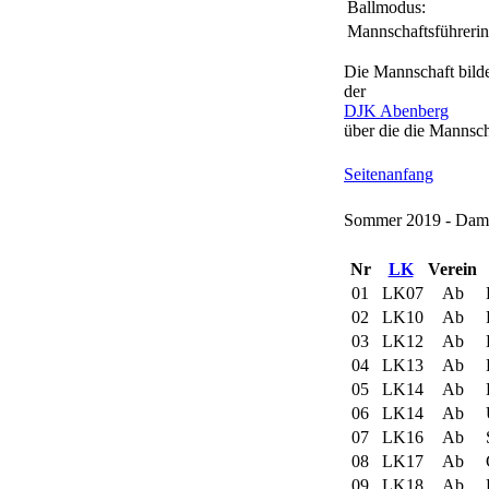
Ballmodus:
Mannschaftsführerin
Die Mannschaft bild
der
DJK Abenberg
über die die Mannsch
Seitenanfang
Sommer 2019 - Dame
Nr
LK
Verein
01
LK07
Ab
02
LK10
Ab
03
LK12
Ab
04
LK13
Ab
05
LK14
Ab
06
LK14
Ab
U
07
LK16
Ab
S
08
LK17
Ab
G
09
LK18
Ab