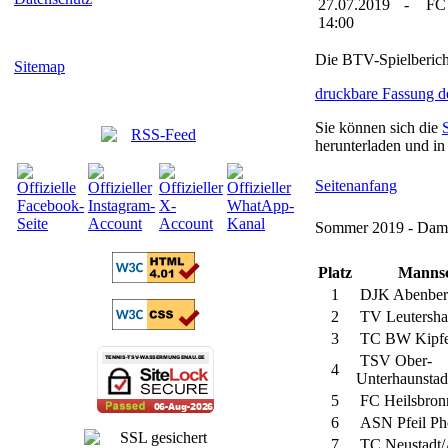
27.07.2019
-
FC 
14:00
Die BTV-Spielberic
Sitemap
druckbare Fassung d
Sie können sich die
herunterladen und in
Seitenanfang
Sommer 2019 - Dame
Platz
Mannsc
1
DJK Abenber
2
TV Leutersha
3
TC BW Kipfe
TSV Ober-
4
Unterhaunstad
5
FC Heilsbron
6
ASN Pfeil Ph
7
TC Neustadt/