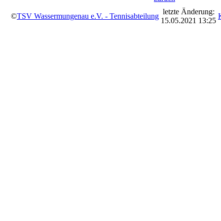
letzte Änderung:
©
TSV Wassermungenau e.V. - Tennisabteilung
15.05.2021 13:25