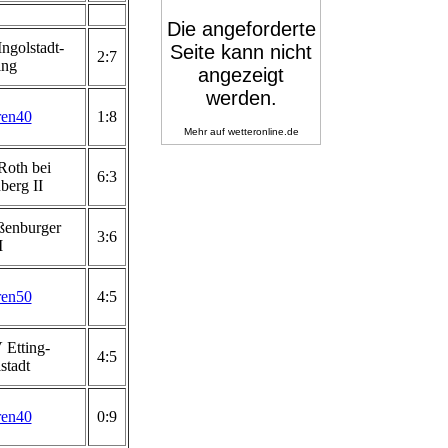
ngolstadt-
2:7
ing
ren40
1:8
Mehr auf
wetteronline.de
oth bei
6:3
berg II
enburger
3:6
I
ren50
4:5
Etting-
4:5
stadt
ren40
0:9