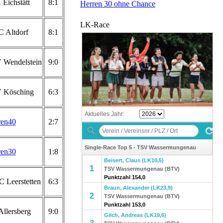
Eichstätt
8:1
Herren 30 ohne Chance
LK-Race
C Altdorf
8:1
Wendelstein
9:0
 Kösching
6:3
ren40
2:7
ren30
1:8
C Leerstetten
6:3
llersberg
9:0