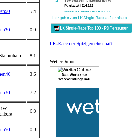
ren50
5:4
ren30
0:9
LK-Race der Spielgemeinschaft
Stammham
8:1
WetterOnline
en40
3:6
Das Wetter für
Wassermungenau
ren30
7:2
 BW
6:3
enberg
ren50
0:9