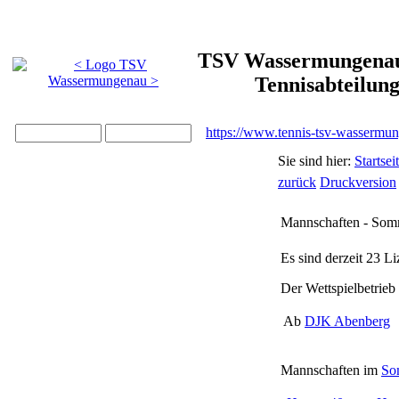
TSV Wassermungenau 
Tennisabteilun
https://www.tennis-tsv-wassermu
Sie sind hier:
Startsei
zurück
Druckversion
Mannschaften - Som
Es sind derzeit
23
Li
Der Wettspielbetrieb 
Ab
DJK Abenberg
Mannschaften im
So