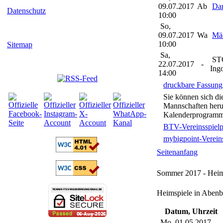
09.07.2017
Ab
Da
Datenschutz
10:00
So,
09.07.2017
Wa
Mä
10:00
Sitemap
Sa,
ST
22.07.2017
-
Ingo
14:00
druckbare Fassung
Sie können sich d
Mannschaften herun
Kalenderprogramme
BTV-Vereinsspielp
mybigpoint-Vereins
Seitenanfang
Sommer 2017 - Heim
Heimspiele in Abenb
Datum, Uhrzeit
Mo, 01.05.2017