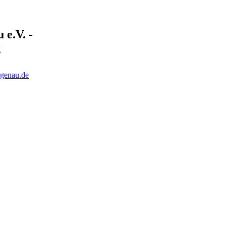
e.V. -
g
ngenau.de