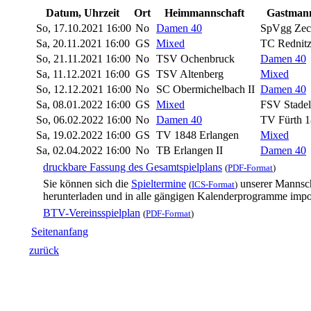
Datum, Uhrzeit
Ort
Heimmannschaft
Gastmann
So, 17.10.2021 16:00
No
Damen 40
SpVgg Zec
Sa, 20.11.2021 16:00
GS
Mixed
TC Rednit
So, 21.11.2021 16:00
No
TSV Ochenbruck
Damen 40
Sa, 11.12.2021 16:00
GS
TSV Altenberg
Mixed
So, 12.12.2021 16:00
No
SC Obermichelbach II
Damen 40
Sa, 08.01.2022 16:00
GS
Mixed
FSV Stade
So, 06.02.2022 16:00
No
Damen 40
TV Fürth 1
Sa, 19.02.2022 16:00
GS
TV 1848 Erlangen
Mixed
Sa, 02.04.2022 16:00
No
TB Erlangen II
Damen 40
druckbare Fassung des Gesamtspielplans
(
PDF-Format
)
Sie können sich die
Spieltermine
unserer Mannsc
(
ICS-Format
)
herunterladen und in alle gängigen Kalenderprogramme impor
BTV-Vereinsspielplan
(
PDF-Format
)
Seitenanfang
zurück