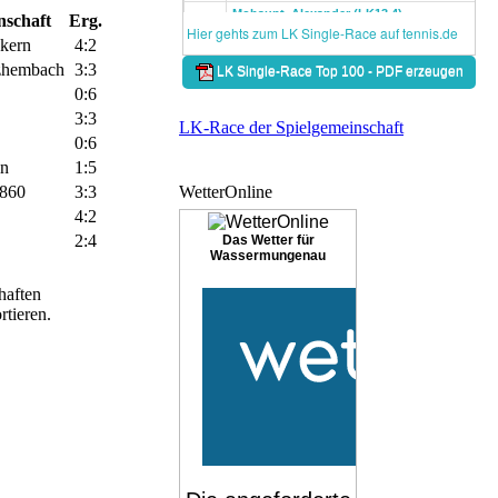
schaft
Erg.
kern
4:2
zhembach
3:3
0:6
3:3
LK-Race der Spielgemeinschaft
0:6
ln
1:5
860
3:3
WetterOnline
4:2
2:4
Das Wetter für
Wassermungenau
haften
tieren.