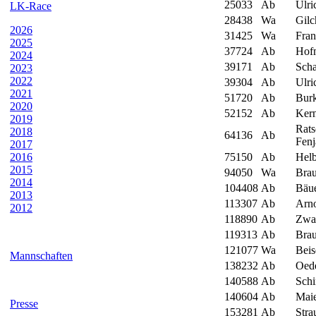
25033
Ab
Ulri
LK-Race
28438
Wa
Gilc
2026
31425
Wa
Fran
2025
37724
Ab
Hof
2024
39171
Ab
Scha
2023
2022
39304
Ab
Ulri
2021
51720
Ab
Burk
2020
52152
Ab
Kern
2019
Rats
2018
64136
Ab
Fenj
2017
2016
75150
Ab
Helb
2015
94050
Wa
Brau
2014
104408
Ab
Bäue
2013
113307
Ab
Arno
2012
118890
Ab
Zwa
119313
Ab
Brau
121077
Wa
Beis
Mannschaften
138232
Ab
Oed
140588
Ab
Schi
140604
Ab
Maie
Presse
153281
Ab
Stra