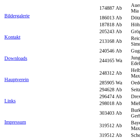
Aue
174887
Ab
Mia
Bildergalerie
186013
Ab
Dötz
187818
Ab
Höhn
205243
Ab
Grög
Kontakt
Reic
213168
Ab
Sim
240546
Ab
Gug
Jung
Downloads
244165
Wa
Edel
Helb
248312
Ab
Maxi
Hauptverein
285905
Wa
Oed
294628
Ab
Seit
296474
Ab
Dre
Links
298018
Ab
Mieh
Burk
303403
Ab
Ger
Impressum
Bay
319512
Ab
Maxi
319512
Ab
Sche