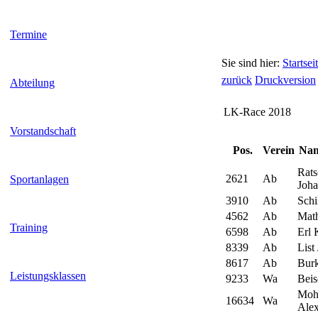
Termine
Sie sind hier:
Startsei
zurück
Druckversion
Abteilung
LK-Race 2018
Vorstandschaft
Pos.
Verein
Nam
Rats
2621
Ab
Sportanlagen
Joha
3910
Ab
Schi
4562
Ab
Math
Training
6598
Ab
Erl 
8339
Ab
List
8617
Ab
Bur
Leistungsklassen
9233
Wa
Beis
Moh
16634
Wa
Ale