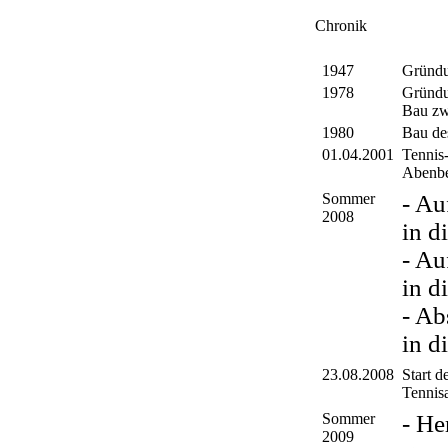
Chronik
1947
Gründ
1978
Gründu
Bau zw
1980
Bau des
01.04.2001
Tennis
Abenb
Sommer
- Au
2008
in d
- Au
in d
- Ab
in d
23.08.2008
Start de
Tennis
Sommer
- He
2009