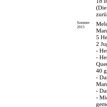
18 i
(Die
zur
Sommer
Mel
2015
Man
5 He
2 J
- He
- He
Quer
40 g
- Da
Mann
- Da
- Mi
geme