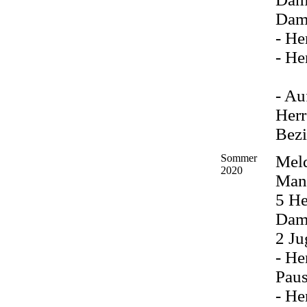
Dame
- He
- He
- Au
Herr
Bezi
Sommer
Mel
2020
Man
5 He
Dam
2 J
- He
Paus
- He