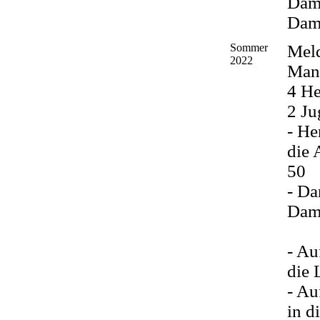
Dam
Dame
Sommer
Mel
2022
Man
4 He
2 J
- He
die 
50
- Da
Dam
- Au
die 
- Au
in d