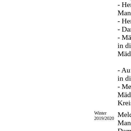
- He
Man
- He
- Da
- Mä
in d
Mäd
- Au
in d
- Me
Mädc
Krei
Winter
Mel
2019/2020
Man
Dam