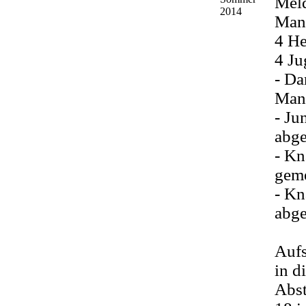
Mel
2014
Man
4 He
4 J
- Da
Mann
- Ju
abg
- Kn
geme
- Kn
abg
Aufs
in d
Abst