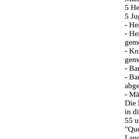
5 He
5 J
- He
- He
geme
- Kn
geme
- Ba
- Ba
abg
- Mä
Die 
in d
55 u
"Que
Land