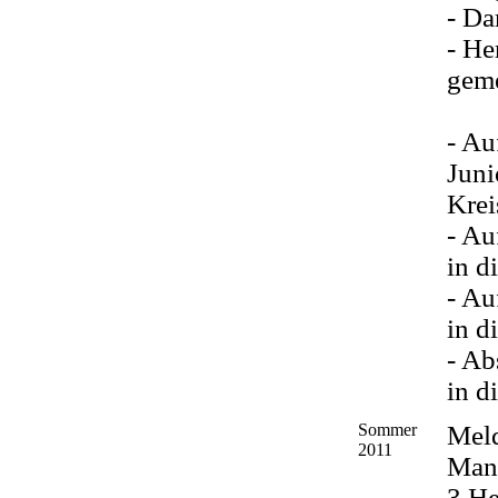
- Da
- He
geme
- Au
Juni
Krei
- Au
in d
- Au
in d
- Ab
in d
Sommer
Mel
2011
Man
3 He