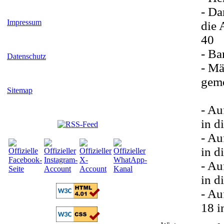
- Da
Impressum
die 
40
- Ba
Datenschutz
- Mä
geme
Sitemap
- Au
in d
- Au
in d
- Au
in d
- Au
18 i