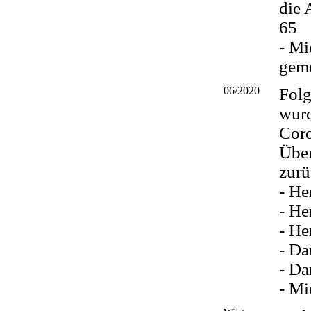
die 
65
- Mi
geme
06/2020
Fol
wur
Coro
Übe
zurü
- He
- He
- He
- D
- D
- Mi