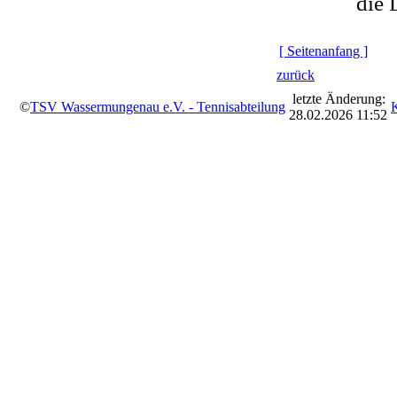
die 
[ Seitenanfang ]
zurück
letzte Änderung:
©
TSV Wassermungenau e.V. - Tennisabteilung
28.02.2026 11:52