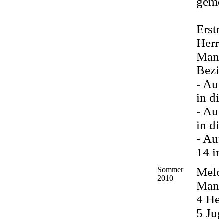
geme
Erst
Herr
Mann
Bezi
- Au
in d
- Au
in d
- Au
14 i
Sommer
Mel
2010
Man
4 He
5 J