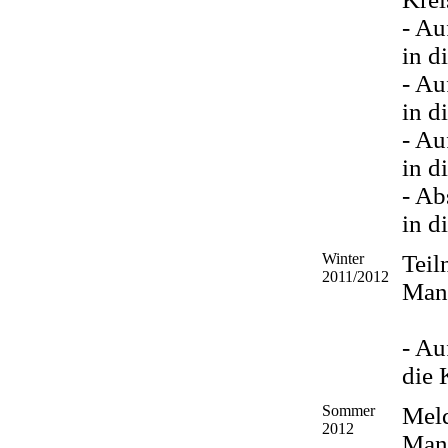
- Au
in d
- Au
in d
- Au
in d
- Ab
in d
Winter
Teil
2011/2012
Man
- Au
die 
Sommer
Mel
2012
Man