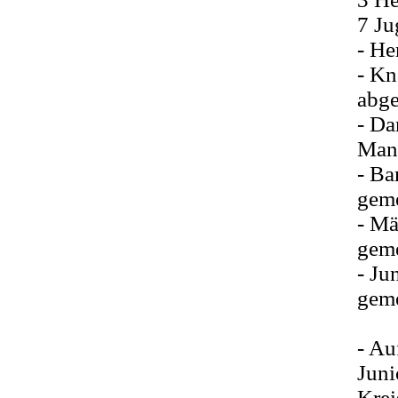
7 J
- He
- Kn
abg
- Da
Mann
- Ba
geme
- Mä
geme
- Ju
geme
- Au
Juni
Krei