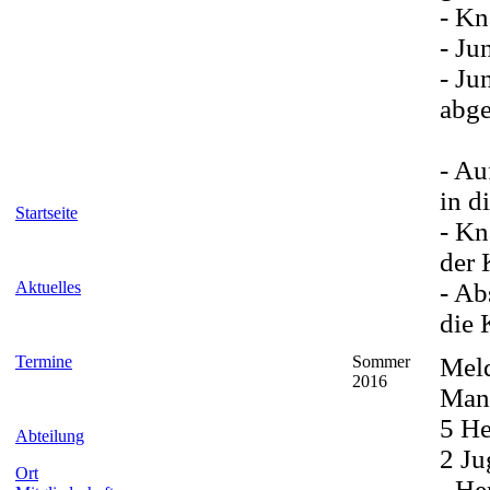
- Kn
- Ju
- Ju
abg
- Au
in d
Startseite
- Kn
der 
Aktuelles
- Ab
die 
Termine
Sommer
Mel
2016
Man
5 He
Abteilung
2 J
Ort
- He