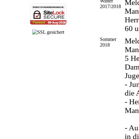
Winter
Mel
2017/2018
Man
Herr
60 
Sommer
Mel
2018
Man
5 He
Dam
Jug
- Ju
die 
- He
Man
- Au
in d