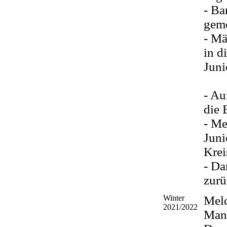
- Ba
geme
- Mä
in d
Juni
- Au
die 
- Me
Juni
Krei
- Da
zur
Winter
Mel
2021/2022
Man