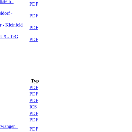
stein -
PDF
ldorf -
PDF
 - Kleinfeld
PDF
d U9 - TeG
PDF
5
Typ
PDF
PDF
PDF
ICS
PDF
PDF
rwangen -
PDF