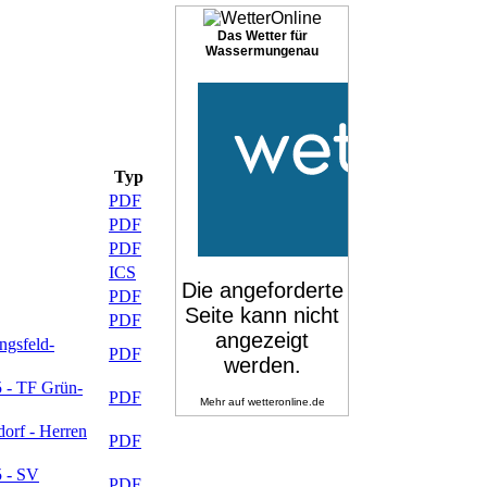
Das Wetter für
Wassermungenau
Typ
PDF
PDF
PDF
ICS
PDF
PDF
ngsfeld-
PDF
5 - TF Grün-
PDF
Mehr auf
wetteronline.de
orf - Herren
PDF
5 - SV
PDF