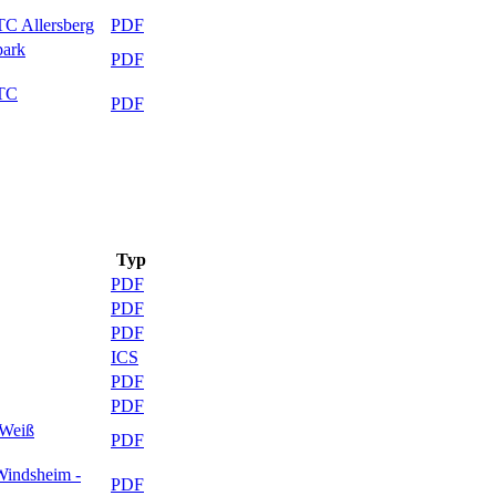
TC Allersberg
PDF
park
PDF
 TC
PDF
Typ
PDF
PDF
PDF
ICS
PDF
PDF
-Weiß
PDF
Windsheim -
PDF