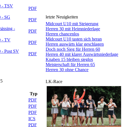
0 - TSV
PDF
letzte Neuigkeiten
0 - SG
PDF
Midcourt U10 mit Steigerung
ässing -
Herren 30 mit Heimniederlage
PDF
Herren chancenlos
Midcourt U10 tasten sich heran
0 - TV
PDF
Herren auswärts klar geschlagen
Doch noch Sieg für Herren 60
 - Post SV
PDF
Herren 40 mit klarer Auswärtsniederlage
Knaben 15 bleiben sieglos
Meisterschaft für Herren 65
Herren 30 ohne Chance
25
LK-Race
Typ
PDF
PDF
PDF
ICS
PDF