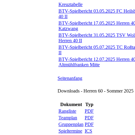
Kreuztabelle
BTV-Spielbericht 03.05.2025 FC Heilsb
40 II
BTV-Spielbericht 17.05.2025 Herren 4
Katzwang
BTV-Spielbericht 31.05.2025 TSV Wolk
Herren 40 II
BTV-Spielbericht 05.07.2025 TC Roßtal
II
BTV-Spielbericht 12.07.2025 Herren 40
Altmühlfranken Mitte
Seitenanfang
Downloads - Herren 60 - Sommer 2025
Dokument
Typ
Rangliste
PDF
Teamplan
PDF
Gruppenplan
PDF
Spieltermine
ICS