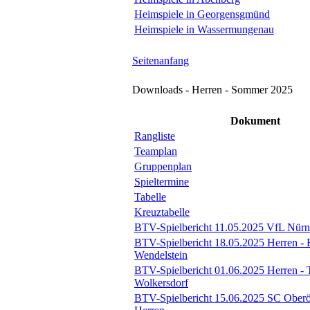
Heimspiele in Georgensgmünd
Heimspiele in Wassermungenau
Seitenanfang
Downloads - Herren - Sommer 2025
Dokument
Rangliste
Teamplan
Gruppenplan
Spieltermine
Tabelle
Kreuztabelle
BTV-Spielbericht 11.05.2025 VfL Nürn
BTV-Spielbericht 18.05.2025 Herren -
Wendelstein
BTV-Spielbericht 01.06.2025 Herren -
Wolkersdorf
BTV-Spielbericht 15.06.2025 SC Oberö