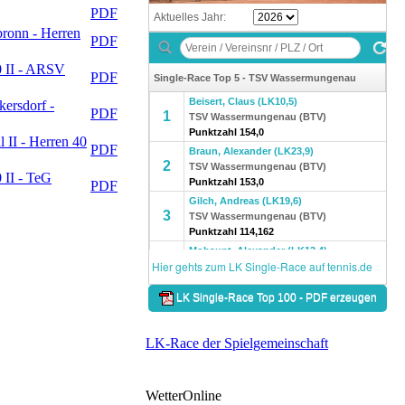
PDF
ronn - Herren
PDF
0 II - ARSV
PDF
ersdorf -
PDF
 II - Herren 40
PDF
 II - TeG
PDF
LK-Race der Spielgemeinschaft
WetterOnline