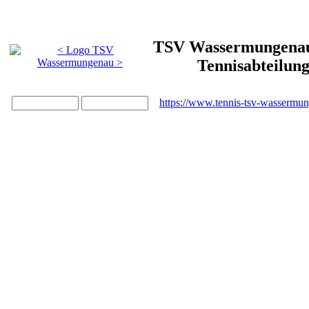
TSV Wassermungenau 
Tennisabteilun
https://www.tennis-tsv-wassermu