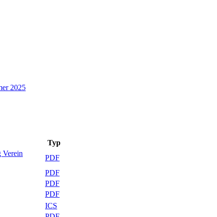
er 2025
Typ
 Verein
PDF
PDF
PDF
PDF
ICS
PDF