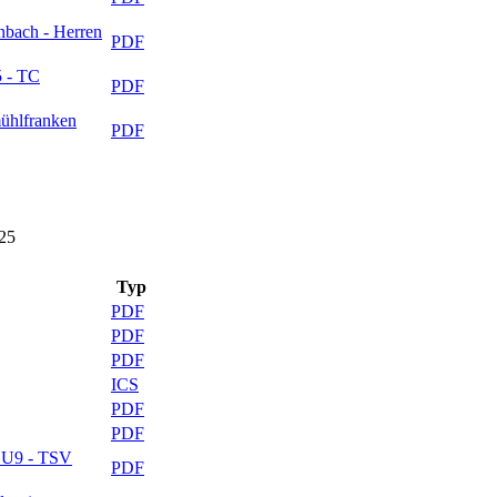
nbach - Herren
PDF
5 - TC
PDF
ühlfranken
PDF
25
Typ
PDF
PDF
PDF
ICS
PDF
PDF
d U9 - TSV
PDF