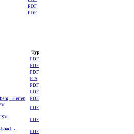
PDF
PDF
Typ
PDF
PDF
PDF
ICS
PDF
PDF
berg - Herren
PDF
 FV
PDF
 TSV
PDF
lsbach -
PDF