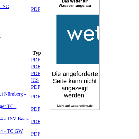
Das Wetter für
Wassermungenau
 - SC
PDF
7
Typ
PDF
PDF
PDF
ICS
PDF
ei Nürnberg -
PDF
ger TC -
Mehr auf
wetteronline.de
PDF
4 - TSV Baar-
PDF
 14 - TC GW
PDF