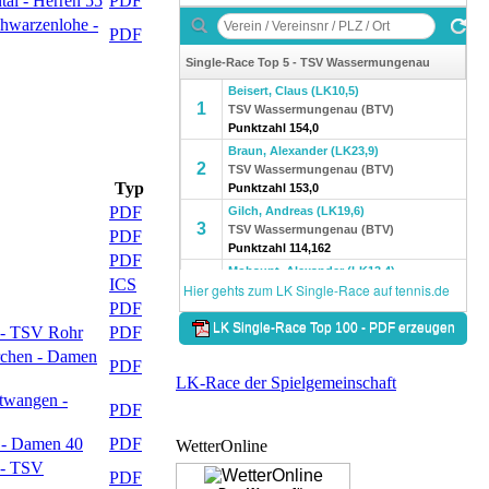
al - Herren 55
PDF
hwarzenlohe -
PDF
Typ
PDF
PDF
PDF
ICS
PDF
 - TSV Rohr
PDF
rchen - Damen
PDF
LK-Race der Spielgemeinschaft
twangen -
PDF
 - Damen 40
PDF
WetterOnline
 - TSV
PDF