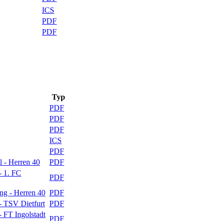
ICS
PDF
PDF
Typ
PDF
PDF
PDF
ICS
PDF
 - Herren 40
PDF
- 1. FC
PDF
ng - Herren 40
PDF
- TSV Dietfurt
PDF
 FT Ingolstadt
PDF