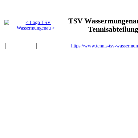
TSV Wassermungenau 
Tennisabteilun
https://www.tennis-tsv-wassermu