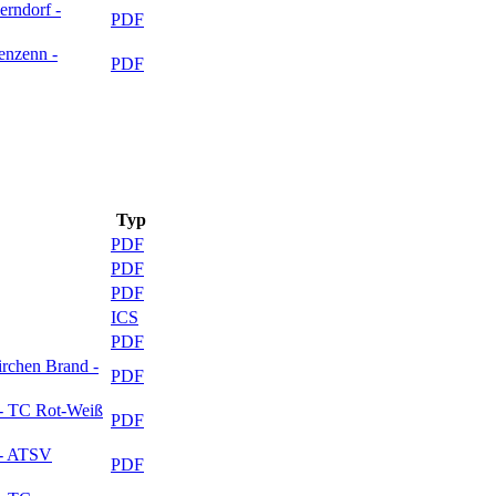
rndorf -
PDF
enzenn -
PDF
Typ
PDF
PDF
PDF
ICS
PDF
rchen Brand -
PDF
 - TC Rot-Weiß
PDF
 - ATSV
PDF