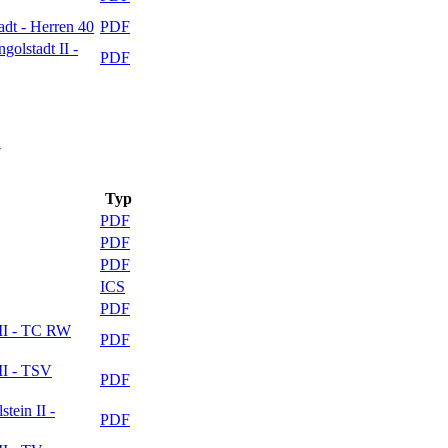
dt - Herren 40
PDF
olstadt II -
PDF
7
Typ
PDF
PDF
PDF
ICS
PDF
 II - TC RW
PDF
II - TSV
PDF
tein II -
PDF