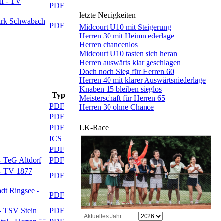
II - TV
PDF
letzte Neuigkeiten
ark Schwabach
PDF
Midcourt U10 mit Steigerung
Herren 30 mit Heimniederlage
Herren chancenlos
Midcourt U10 tasten sich heran
Herren auswärts klar geschlagen
Doch noch Sieg für Herren 60
Herren 40 mit klarer Auswärtsniederlage
Knaben 15 bleiben sieglos
Typ
Meisterschaft für Herren 65
PDF
Herren 30 ohne Chance
PDF
PDF
LK-Race
ICS
PDF
- TeG Altdorf
PDF
 - TV 1877
PDF
dt Ringsee -
PDF
- TSV Stein
PDF