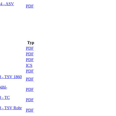
14 - ASV
PDF
Typ
PDF
PDF
PDF
ICS
PDF
18 - TSV 1860
PDF
ühl-
PDF
8 - TC
PDF
18 - TSV Rohr
PDF