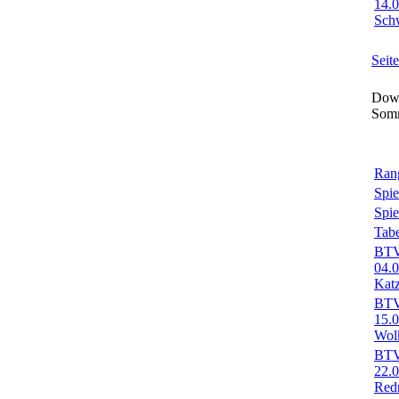
14.
Sch
Seit
Down
Som
Rang
Spie
Spie
Tabe
BTV-
04.
Kat
BTV-
15.
Wol
BTV-
22.
Red