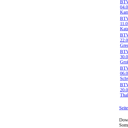
BTV-
04.
Kam
BTV-
11.
Kat
BTV-
22.
Gred
BTV-
30.
Gro
BTV-
06.0
Sch
BTV-
20.
Tha
Seit
Down
Som