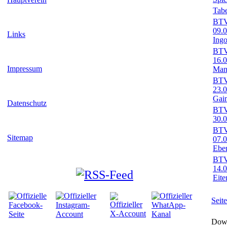
Tabe
BTV-
09.
Links
Ingo
BTV-
16.
Impressum
Man
BTV-
23.
Gaim
Datenschutz
BTV-
30.0
BTV-
Sitemap
07.
Ebe
BTV-
14.
Eite
Seit
Down