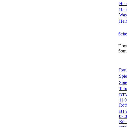
Heim
Heim
Was
Heim
Seit
Down
Som
Rang
Spie
Spie
Tabe
BTV-
11.
Röt
BTV-
08.
Rüc