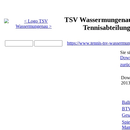
TSV Wassermungenau 
Tennisabteilun
https://www.tennis-tsv-wassermu
Sie s
Down
zurü
Down
201
Bal
BTV
Gesa
Spie
Man