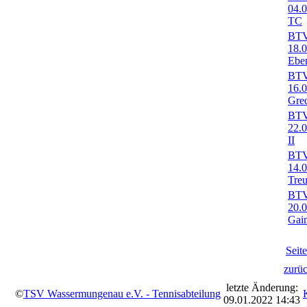
04.
TC
BTV-
18.
Ebe
BTV-
16.
Gre
BTV-
22.
II
BTV-
14.
Treu
BTV-
20.
Gai
Seit
zurü
letzte Änderung:
©
TSV Wassermungenau e.V. - Tennisabteilung
09.01.2022 14:43