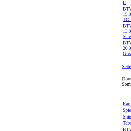
II
BTV-
15.
TC I
BTV-
13.0
Sch
BTV-
20.
Gred
Seit
Down
Som
Rang
Spie
Spie
Tabe
BTV-