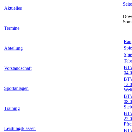
Seit
Aktuelles
Down
Som
Termine
Rang
Spie
Abteilung
Spie
Tabe
BTV-
Vorstandschaft
04.
BTV-
12.
Sportanlagen
Wei
BTV-
08.
Ste
Training
BTV-
22.
Pfr
Leistungsklassen
BTV-