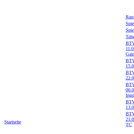
Rang
Spie
Spie
Tabe
BTV-
11.
Gai
BTV-
15.
BTV-
22.
BTV-
06.
Ingo
BTV-
13.0
BTV-
21.
Startseite
TC