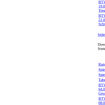
BTV-
19.
Treu
BTV-
21.0
Sch
Seit
Down
Som
Rang
Spie
Spie
Tabe
BTV-
04.
Geo
BTV-
08.