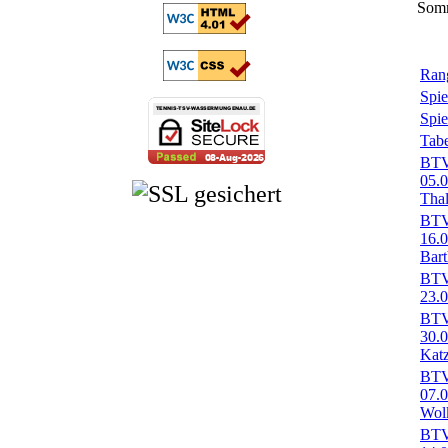
Som
Rang
Spie
Spie
Tabe
BTV-
05.
Tha
BTV-
16.
Bar
BTV-
23.
BTV-
30.
Kat
BTV-
07.
Wol
BTV-