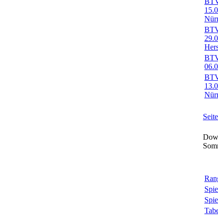
BTV-
15.
Nür
BTV-
29.
Her
BTV-
06.0
BTV-
13.
Nür
Seit
Down
Som
Rang
Spie
Spie
Tabe