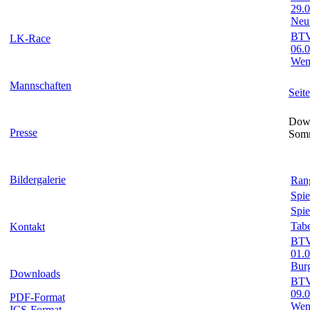
29.
Neut
BTV-
LK-Race
06.
Wend
Mannschaften
Seit
Down
Presse
Som
Bildergalerie
Rang
Spie
Spie
Tabe
Kontakt
BTV-
01.
Bur
Downloads
BTV-
09.
PDF-Format
Wend
ICS-Format