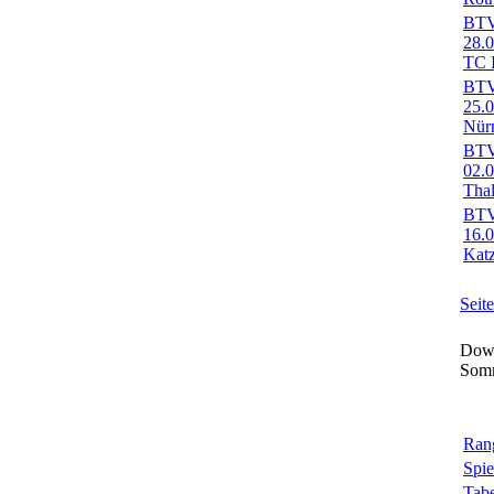
BTV-
28.
TC I
BTV-
25.0
Nürn
BTV-
02.
Tha
BTV-
16.
Kat
Seit
Down
Som
Rang
Spie
Tabe