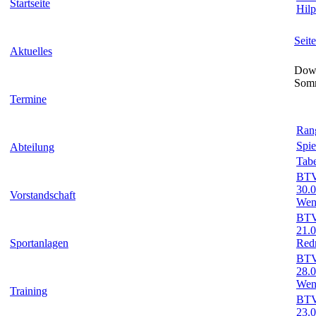
Startseite
Hilp
Seit
Aktuelles
Down
Som
Termine
Rang
Spie
Abteilung
Tabe
BTV-
30.
Vorstandschaft
Wend
BTV-
21.
Sportanlagen
Red
BTV-
28.
Wend
Training
BTV-
23.