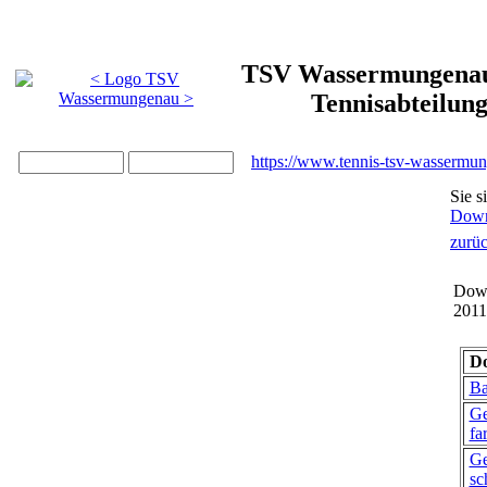
TSV Wassermungenau 
Tennisabteilun
https://www.tennis-tsv-wassermu
Sie s
Down
zurü
Down
2011
Do
Ba
Ge
fa
Ge
sc