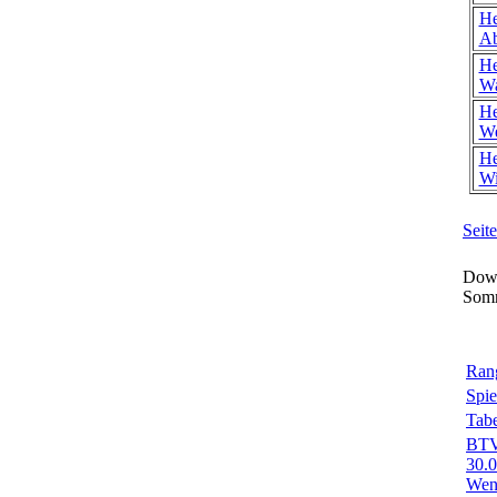
He
Ab
He
Wa
He
We
He
Wi
Seit
Down
Som
Rang
Spie
Tabe
BTV-
30.
Wend