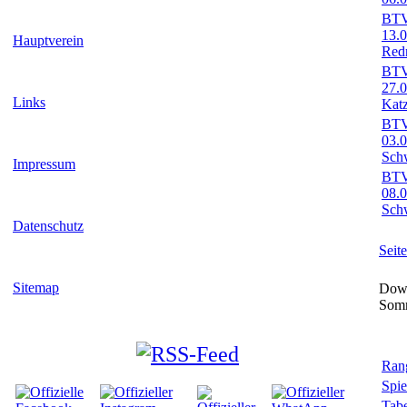
BTV-
13.
Hauptverein
Red
BTV-
27.
Links
Kat
BTV-
03.0
Sch
Impressum
BTV-
08.
Sch
Datenschutz
Seit
Sitemap
Down
Som
Rang
Spie
Tabe