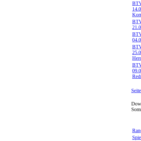
BTV-
14.
Kor
BTV-
21.0
BTV-
04.0
BTV-
25.
Her
BTV-
09.
Red
Seit
Down
Som
Rang
Spie