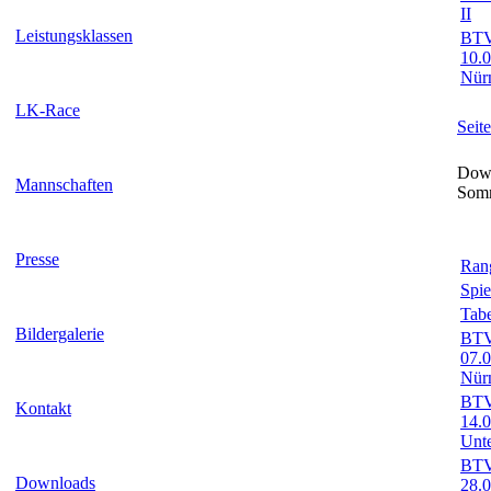
II
Leistungsklassen
BTV-
10.
Nür
LK-Race
Seit
Down
Mannschaften
Som
Presse
Rang
Spie
Tabe
Bildergalerie
BTV-
07.0
Nürn
BTV-
Kontakt
14.
Unte
BTV-
Downloads
28.