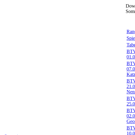
Down
Som
Rang
Spie
Tabe
BTV-
01.0
BTV-
07.
Kat
BTV-
21.
Nen
BTV-
25.0
BTV-
02.
Geo
BTV-
10.