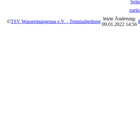
Seit
zurü
letzte Änderung:
©
TSV Wassermungenau e.V. - Tennisabteilung
09.01.2022 14:56