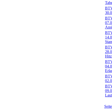
Tabe
BTV-
30.0
BTV-
07.
Ans
BTV-
14.
Sta
BTV-
28.
Hitz
BTV-
04.
Erl
BTV-
02.0
BTV-
09.
Lau
Seit