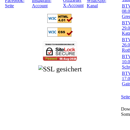
BTV-
08.
Gred
BTV-
29.
Kat
BTV-
26.
Rot
BTV-
10.0
Sch
BTV-
17.
Gaim
Seit
Down
Som