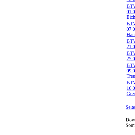
BTV-
01.
Eich
BTV-
07.
Haun
BTV-
21.0
BTV-
25.
BTV-
09.
Treu
BTV-
16.
Gre
Seit
Down
Som