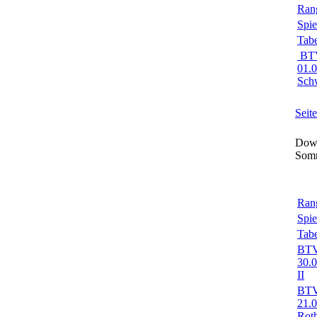
Rang
Spie
Tabe
BTV
01.
Sch
Seit
Down
Som
Rang
Spie
Tabe
BTV-
30.0
II
BTV-
21.
Roth