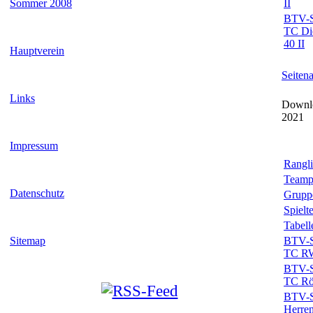
Sommer 2008
II
BTV-Sp
TC Die
40 II
Hauptverein
Seiten
Links
Downlo
2021
Impressum
Rangli
Teamp
Datenschutz
Grupp
Spielt
Tabell
Sitemap
BTV-Sp
TC RW 
BTV-Sp
TC Röt
BTV-Sp
Herre