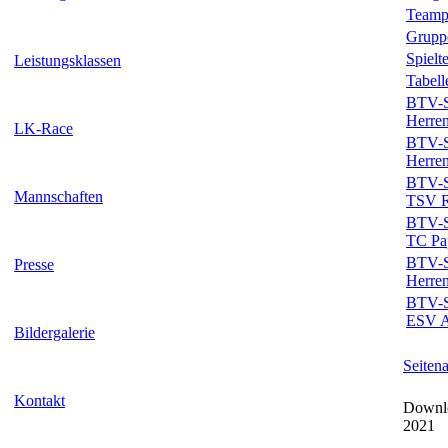
Teamp
Grupp
Spielt
Leistungsklassen
Tabell
BTV-Sp
Herren
LK-Race
BTV-Sp
Herren
BTV-Sp
Mannschaften
TSV Ro
BTV-Sp
TC Pap
BTV-Sp
Presse
Herren
BTV-Sp
ESV A
Bildergalerie
Seiten
Kontakt
Downlo
2021