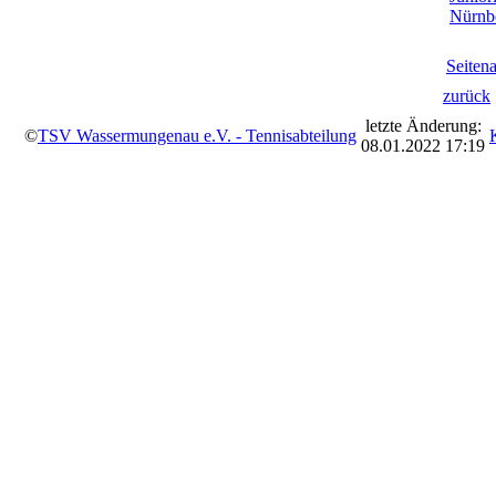
Nürnb
Seiten
zurück
letzte Änderung:
©
TSV Wassermungenau e.V. - Tennisabteilung
08.01.2022 17:19