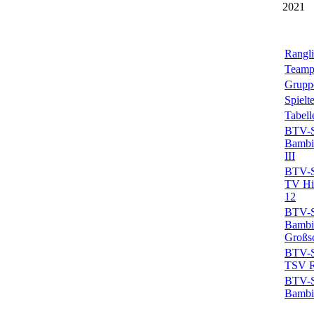
2021
Rangli
Teamp
Grupp
Spielt
Tabell
BTV-Sp
Bambin
III
BTV-Sp
TV Hil
12
BTV-Sp
Bambi
Großs
BTV-Sp
TSV Ro
BTV-Sp
Bambi