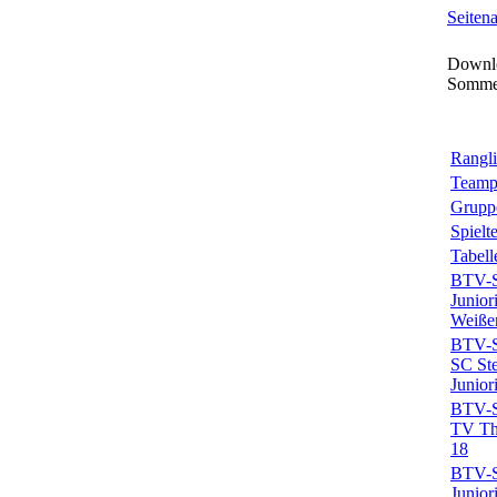
Seiten
Downlo
Somme
Rangli
Teamp
Grupp
Spielt
Tabell
BTV-Sp
Junior
Weiße
BTV-Sp
SC Ste
Junior
BTV-Sp
TV Tha
18
BTV-Sp
Junior