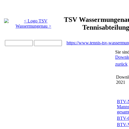
TSV Wassermungenau 
Tennisabteilun
https://www.tennis-tsv-wassermu
Sie sin
Downl
zurück
Downlo
2021
BTV-N
Manns
gesam
BTV-G
BTV-Ve