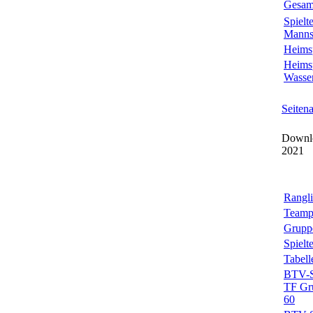
Gesamt
Spielt
Manns
Heimsp
Heimsp
Wasse
Seiten
Downlo
2021
Rangli
Teamp
Grupp
Spielt
Tabell
BTV-Sp
TF Grü
60