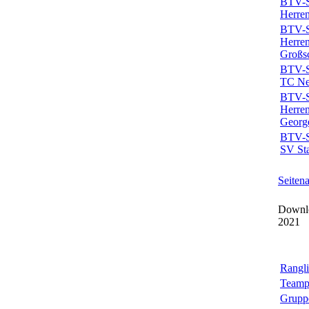
BTV-Sp
Herren
BTV-Sp
Herren
Großs
BTV-Sp
TC Neu
BTV-Sp
Herren
Georg
BTV-Sp
SV Sta
Seiten
Downl
2021
Rangli
Teamp
Grupp