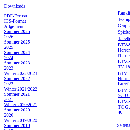
Downloads
Rangli
PDF-Format
Teamp
ICS-Format
Grupp
Allgemein
Sommer 2026
Spielt
2026
Tabell
Sommer 2025
BTV-Sp
2025
Herre
Sommer 2024
Nürnb
2024
BTV-Sp
Sommer 2023
TV 18
2023
Winter 2022/2023
BTV-Sp
Sommer 2022
Herre
2022
Burgf
Winter 2021/2022
BTV-Sp
Sommer 2021
SC Utt
2021
BTV-Sp
Winter 2020/2021
TC Ge
Sommer 2020
40
2020
Winter 2019/2020
Seiten
Sommer 2019