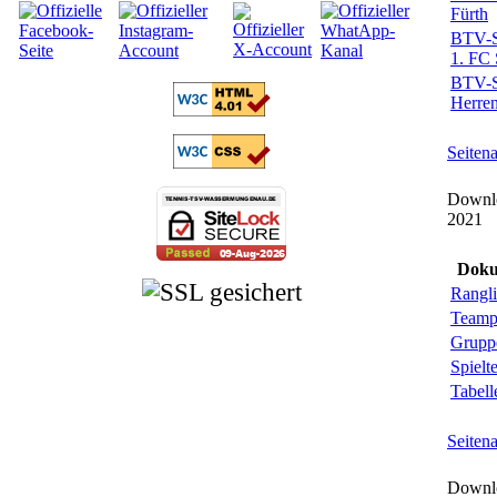
Fürth
BTV-Sp
1. FC 
BTV-Sp
Herren
Seiten
Downl
2021
Doku
Rangli
Teamp
Grupp
Spielt
Tabell
Seiten
Downlo