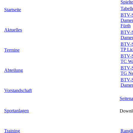
Spielt
Tabell
Startseite
BTV-Sp
Damen
Fürth
Aktuelles
BTV-Sp
Damen
BTV-Sp
TP Lic
Termine
BTV-Sp
TC Wa
BTV-Sp
Abteilung
TG Ne
BTV-Sp
Damen
Vorstandschaft
Seiten
Sportanlagen
Downlo
Training
Rangli