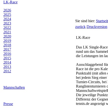
LK-Race
2026
2025
2024
Sie sind hier:
Startsei
2023
zurück
Druckversion
2022
2021
2020
LK-Race
2019
2018
Das LK Single-Race 
2017
rund um das Sammel
2016
die Leistungen im la
2015
2014
Ausschlaggebend für
2013
Race ist die pro Kale
2012
Punktzahl (mit allen
bei jedem Sieg einer
Turnier-Circuits, be
Ranglistenturnieren 
Mannschaften
Mannschaftwettspielbe
Die jeweilige Punktz
Differenz der Gegner
tennis.de angezeigt 
Presse